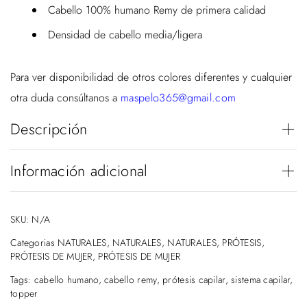
Cabello 100% humano Remy de primera calidad
Densidad de cabello media/ligera
Para ver disponibilidad de otros colores diferentes y cualquier
otra duda consúltanos a
maspelo365@gmail.com
Descripción
Información adicional
COLORES
#10/#16, #14 #24, #16/#613, #1B,
SKU:
N/A
#8, #s11, #s3, #s7
Categorias
NATURALES
,
NATURALES
,
NATURALES
,
PRÓTESIS
,
LONGITUD
35,5 cm
PRÓTESIS DE MUJER
,
PRÓTESIS DE MUJER
DISPONIBILIDAD
10-15 días
Tags:
cabello humano
,
cabello remy
,
prótesis capilar
,
sistema capilar
,
topper
TAMAÑO
10 x 11,5 cm