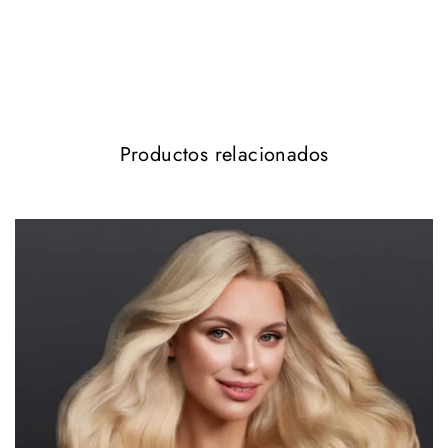
TIPO DE CABELLO
100%HUMAR HAIR /REMY HAIR
QUALITY
TIPO DE
Monofilamento + tejida a máquina.
FABRICACIÓN
Productos relacionados