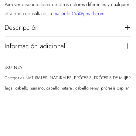
Para ver disponibilidad de otros colores diferentes y cualquier
otra duda consúltanos a
maspelo365@gmail.com
Descripción
Información adicional
COLORES
#2, #4, #6, #8, #S1, #S2
SKU:
N/A
Categorias
NATURALES
,
NATURALES
,
PRÓTESIS
,
PRÓTESIS DE MUJER
Tags:
cabello humano
,
cabello natural
,
cabello remy
,
prótesis capilar