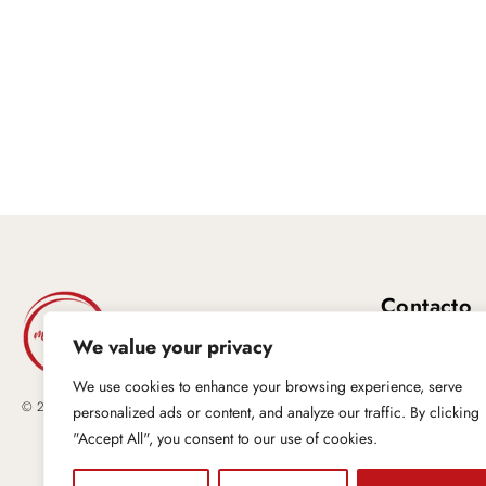
Contacto
We value your privacy
Carrer Reina Vic
We use cookies to enhance your browsing experience, serve
+34 684 50 06
© 2025 La Maison del Cabello Elche & Mas Pelo 365
personalized ads or content, and analyze our traffic. By clicking
maspelo365@g
"Accept All", you consent to our use of cookies.